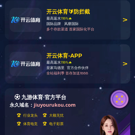
鸭汤
牛肉汤
鸭汤
<
公司名称：武汉市香满园食品有限公司 地址：湖北省武汉市蔡甸区高庙猫山井38号 联系电话：0