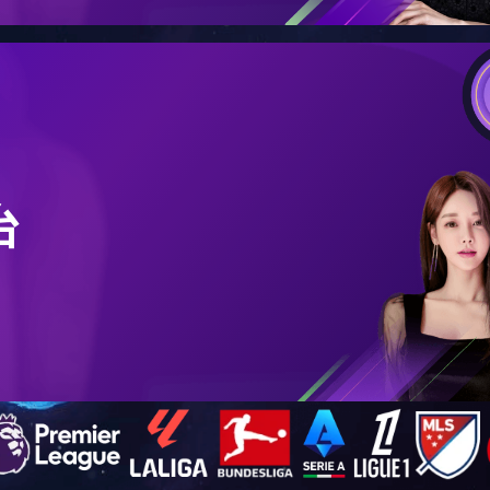
上一页
1
下一页
共记
1/
蔡甸区高庙猫山井38号 联系电话：027-69840116 邮箱：2987144965@qq.c
11018022号
技术支持：
武汉新网科技
网站
|
开云手机·官方站官网
|
九游在线客服
|
米兰平台
|
hth网页版·（中国）官方网站
|
h