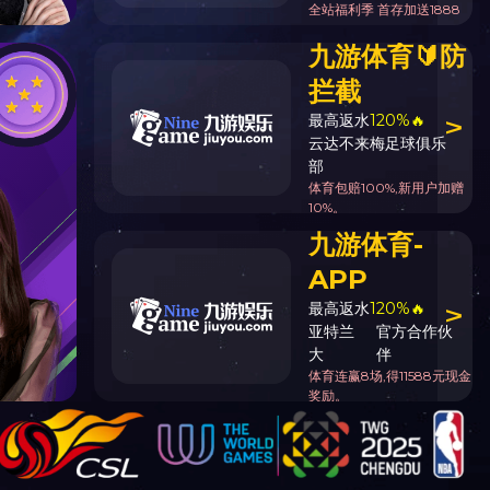
om
鄂公网安备 42011402000324号 鄂ICP备